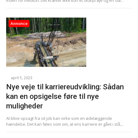
inden for medicin. Det kræver ikke kun et skarpt øje og en stø...
Annonce
april 5, 2023
Nye veje til karriereudvikling: Sådan
kan en opsigelse føre til nye
muligheder
At blive opsagt fra sit job kan virke som en ødelæggende
hændelse. Det kan føles som om, at ens karriere er gået i stå,...