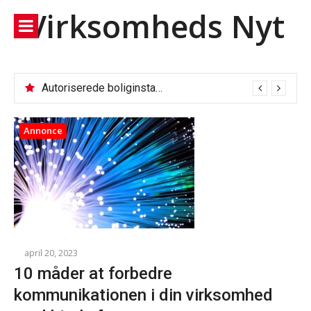
Spring
Virksomheds Nyt
til
indhold
Autoriserede boliginstallationer: Fjernvarmeservice, VVS og el-tjek
Annonce
april 20, 2023
10 måder at forbedre
kommunikationen i din virksomhed