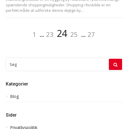
spændende shoppingmuligheder. Shopping i Roskilde er en
perfekt måde at udforske denne dejlige by...
Indlægsinddeling
Side
Side
Side
Side
Side
24
1
…
23
25
…
27
SØG
EFTER:
Kategorier
Blog
Sider
Privatlivspolitik