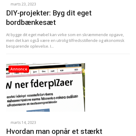
marts 23, 2023
DIY-projekter: Byg dit eget
bordbænkesæt
At bygge dit eget møbel kan virke som en skræmmende opgave,
men det kan også være en utrolig tilfredsstillende og økonomisk
besparende oplevelse. I...
Annonce
marts 14, 2023
Hvordan man opnår et stærkt