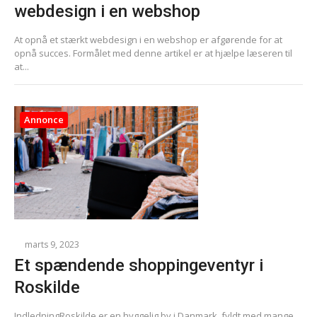
webdesign i en webshop
At opnå et stærkt webdesign i en webshop er afgørende for at
opnå succes. Formålet med denne artikel er at hjælpe læseren til
at...
Annonce
marts 9, 2023
Et spændende shoppingeventyr i
Roskilde
IndledningRoskilde er en hyggelig by i Danmark, fyldt med mange