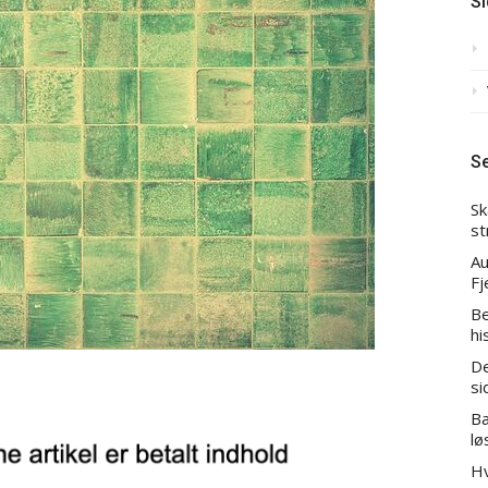
Si
S
Sk
st
Au
Fj
Be
hi
De
si
Bæ
lø
Hv