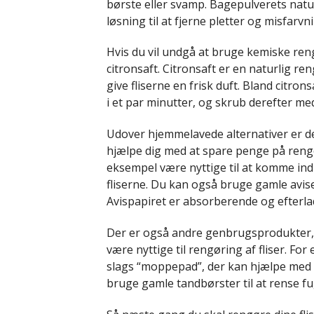
børste eller svamp. Bagepulverets natu
løsning til at fjerne pletter og misfarvn
Hvis du vil undgå at bruge kemiske ren
citronsaft. Citronsaft er en naturlig re
give fliserne en frisk duft. Bland citron
i et par minutter, og skrub derefter me
Udover hjemmelavede alternativer er 
hjælpe dig med at spare penge på reng
eksempel være nyttige til at komme ind
fliserne. Du kan også bruge gamle aviser 
Avispapiret er absorberende og efterlad
Der er også andre genbrugsprodukter,
være nyttige til rengøring af fliser. 
slags “moppepad”, der kan hjælpe med at
bruge gamle tandbørster til at rense fu