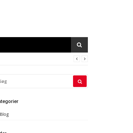
ØG
TER:
tegorier
Blog