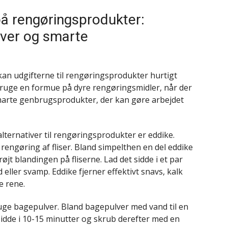
 på rengøringsprodukter:
ver og smarte
 kan udgifterne til rengøringsprodukter hurtigt
 bruge en formue på dyre rengøringsmidler, når der
smarte genbrugsprodukter, der kan gøre arbejdet
ternativer til rengøringsprodukter er eddike.
il rengøring af fliser. Bland simpelthen en del eddike
øjt blandingen på fliserne. Lad det sidde i et par
 eller svamp. Eddike fjerner effektivt snavs, kalk
e rene.
uge bagepulver. Bland bagepulver med vand til en
 sidde i 10-15 minutter og skrub derefter med en