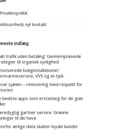
der
Privatlivspolitik
Virksomheds nyt kontakt
eneste indlæg
ab trafik uden betaling: Gennemprøvede
rategier til organisk synlighed
toriserede boliginstallationer:
ernvarmeservice, VVS og el-tjek
var sjælen – renovering med respekt for
storien
 bedste apps som erstatning for de gule
der
redygtig gartner service: Grønne
sninger til din have
orfor ærlige data skaber loyale kunder