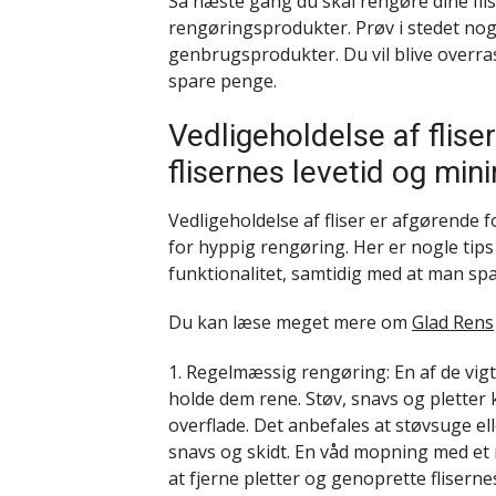
Så næste gang du skal rengøre dine fli
rengøringsprodukter. Prøv i stedet nog
genbrugsprodukter. Du vil blive overras
spare penge.
Vedligeholdelse af flis
flisernes levetid og min
Vedligeholdelse af fliser er afgørende 
for hyppig rengøring. Her er nogle tips 
funktionalitet, samtidig med at man sp
Du kan læse meget mere om
Glad Rens
1. Regelmæssig rengøring: En af de vigt
holde dem rene. Støv, snavs og pletter k
overflade. Det anbefales at støvsuge ell
snavs og skidt. En våd mopning med et 
at fjerne pletter og genoprette fliserne