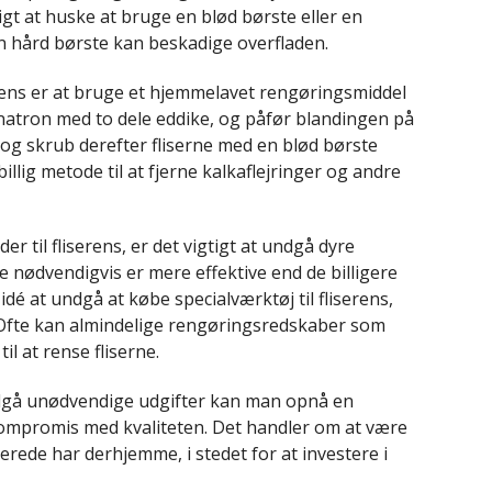
tigt at huske at bruge en blød børste eller en
en hård børste kan beskadige overfladen.
rens er at bruge et hjemmelavet rengøringsmiddel
 natron med to dele eddike, og påfør blandingen på
r, og skrub derefter fliserne med en blød børste
illig metode til at fjerne kalkaflejringer og andre
 til fliserens, er det vigtigt at undgå dyre
 nødvendigvis er mere effektive end de billigere
dé at undgå at købe specialværktøj til fliserens,
Ofte kan almindelige rengøringsredskaber som
l at rense fliserne.
ndgå unødvendige udgifter kan man opnå en
kompromis med kvaliteten. Det handler om at være
erede har derhjemme, i stedet for at investere i