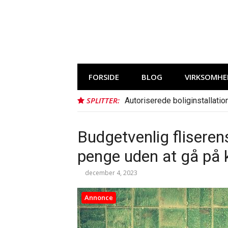
Spring
til
indhold
FORSIDE
BLOG
VIRKSOMHE
SPLITTER:
Autoriserede boliginstallatio
Budgetvenlig fliserens
penge uden at gå på
december 4, 2023
Annonce