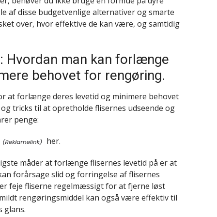
ser, behøver du ikke bruge en formue på dyre
le af disse budgetvenlige alternativer og smarte
ket over, hvor effektive de kan være, og samtidig
er: Hvordan man kan forlænge
imere behovet for rengøring.
for at forlænge deres levetid og minimere behovet
og tricks til at opretholde flisernes udseende og
arer penge:
her.
igste måder at forlænge flisernes levetid på er at
an forårsage slid og forringelse af flisernes
er feje fliserne regelmæssigt for at fjerne løst
mildt rengøringsmiddel kan også være effektiv til
s glans.