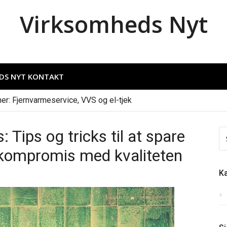
Virksomheds Nyt
DS NYT KONTAKT
ner: Fjernvarmeservice, VVS og el-tjek
: Tips og tricks til at spare
S
EF
 kompromis med kvaliteten
Ka