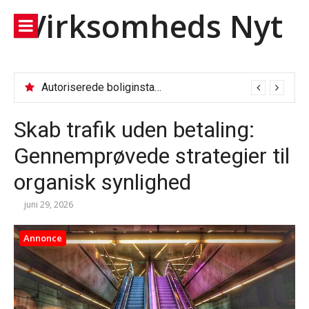
Spring
Virksomheds Nyt
til
indhold
Autoriserede boliginstallationer: Fjernvarmeservice, VVS og el-tjek
Skab trafik uden betaling:
Gennemprøvede strategier til
organisk synlighed
juni 29, 2026
Annonce