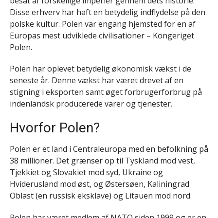
besat af forskellige imperier gennem dets historie.
Disse erhverv har haft en betydelig indflydelse på den
polske kultur. Polen var engang hjemsted for en af
Europas mest udviklede civilisationer – Kongeriget
Polen.
Polen har oplevet betydelig økonomisk vækst i de
seneste år. Denne vækst har været drevet af en
stigning i eksporten samt øget forbrugerforbrug på
indenlandsk producerede varer og tjenester.
Hvorfor Polen?
Polen er et land i Centraleuropa med en befolkning på
38 millioner. Det grænser op til Tyskland mod vest,
Tjekkiet og Slovakiet mod syd, Ukraine og
Hviderusland mod øst, og Østersøen, Kaliningrad
Oblast (en russisk eksklave) og Litauen mod nord.
Polen har været medlem af NATO siden 1999 og er en