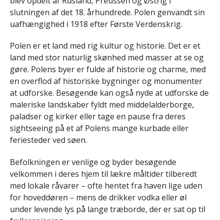
blev opdelt af Rusland, Preussen og Østrig i
slutningen af det 18. århundrede. Polen genvandt sin
uafhængighed i 1918 efter Første Verdenskrig.
Polen er et land med rig kultur og historie. Det er et
land med stor naturlig skønhed med masser at se og
gøre. Polens byer er fulde af historie og charme, med
en overflod af historiske bygninger og monumenter
at udforske. Besøgende kan også nyde at udforske de
maleriske landskaber fyldt med middelalderborge,
paladser og kirker eller tage en pause fra deres
sightseeing på et af Polens mange kurbade eller
feriesteder ved søen.
Befolkningen er venlige og byder besøgende
velkommen i deres hjem til lækre måltider tilberedt
med lokale råvarer – ofte hentet fra haven lige uden
for hoveddøren – mens de drikker vodka eller øl
under levende lys på lange træborde, der er sat op til