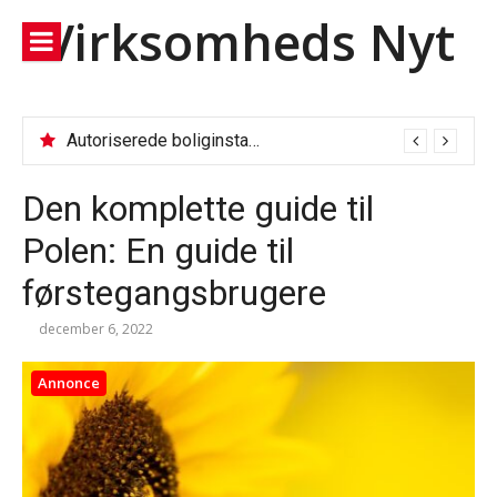
Spring
Virksomheds Nyt
til
indhold
Autoriserede boliginstallationer: Fjernvarmeservice, VVS og el-tjek
Den komplette guide til
Polen: En guide til
førstegangsbrugere
december 6, 2022
Annonce