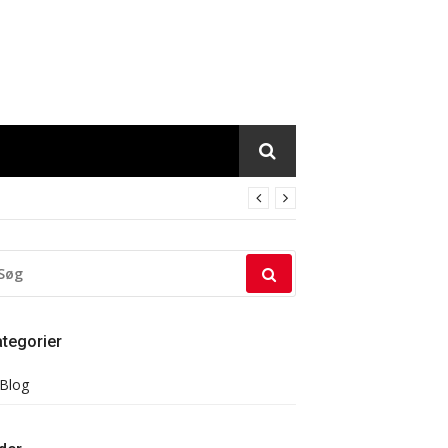
ØG
TER:
tegorier
Blog