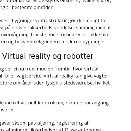
automatiseres og styres eksternt, hvilket sikrer,
ng til bestemte områder.
er i bygningers infrastruktur gør det muligt for
ist på enhver sikkerhedshændelse, samtidig med at
overvågning. I sidste ende forbedrer IoT ikke blot
teten og bekvemmeligheden i moderne bygninger.
Virtual reality og robotter
ng ser vi nu frem mod en fremtid, hvor virtual
l rolle i vagtservice. Virtual reality kan give vagter
store områder uden fysisk tilstedeværelse, hvilket
de ind i et virtuelt kontrolrum, hvor de har adgang
ensorer.
aver såsom patruljering, registrering af
g af mindre sikkerhedsbrud. Disse autonome