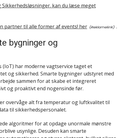
og Sikkerhedsløsninger. kan du læse meget
 partner til alle former af events! her
.
rte bygninger og
 (IoT) har moderne vagtservice taget et
vitet og sikkerhed. Smarte bygninger udstyret med
bejde sammen for at skabe et integreret
vt og proaktivt end nogensinde før.
overvåge alt fra temperatur og luftkvalitet til
data til sikkerhedspersonalet.
rede algoritmer for at opdage unormale mønstre
le forblive usynlige. Desuden kan smarte