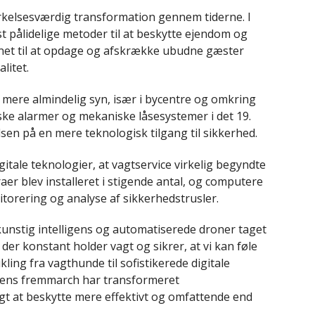
elsesværdig transformation gennem tiderne. I
 pålidelige metoder til at beskytte ejendom og
ænet til at opdage og afskrække ubudne gæster
litet.
mere almindelig syn, især i bycentre og omkring
triske alarmer og mekaniske låsesystemer i det 19.
n på en mere teknologisk tilgang til sikkerhed.
gitale teknologier, at vagtservice virkelig begyndte
r blev installeret i stigende antal, og computere
nitorering og analyse af sikkerhedstrusler.
unstig intelligens og automatiserede droner taget
der konstant holder vagt og sikrer, at vi kan føle
kling fra vagthunde til sofistikerede digitale
giens fremmarch har transformeret
gt at beskytte mere effektivt og omfattende end