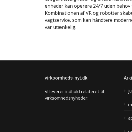
enheder kan operere 24/7 uden behov f
Kombinationen af VR og robotter skab
vagtservice, som kan håndtere moderne
var utænkelig.
virksomheds-nyt.dk
Ark
j
Vi leverer indhold relateret til
virksomhedsnyheder.
m
a
m