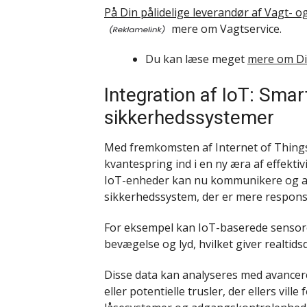
På Din pålidelige leverandør af Vagt- 
mere om Vagtservice.
Du kan læse meget
mere om Din
Integration af IoT: Sma
sikkerhedssystemer
Med fremkomsten af Internet of Things
kvantespring ind i en ny æra af effekti
IoT-enheder kan nu kommunikere og ar
sikkerhedssystem, der er mere responsi
For eksempel kan IoT-baserede sensorer 
bevægelse og lyd, hvilket giver realtids
Disse data kan analyseres med avance
eller potentielle trusler, der ellers vil