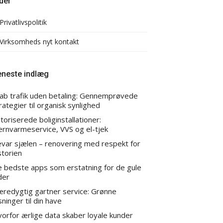
der
Privatlivspolitik
Virksomheds nyt kontakt
eneste indlæg
ab trafik uden betaling: Gennemprøvede
rategier til organisk synlighed
toriserede boliginstallationer:
ernvarmeservice, VVS og el-tjek
var sjælen – renovering med respekt for
storien
 bedste apps som erstatning for de gule
der
redygtig gartner service: Grønne
sninger til din have
orfor ærlige data skaber loyale kunder