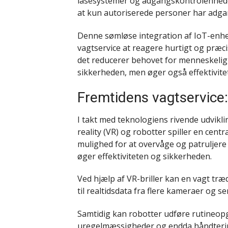
låsesystemer og adgangskontrolenheder 
at kun autoriserede personer har adga
Denne sømløse integration af IoT-enhed
vagtservice at reagere hurtigt og præc
det reducerer behovet for menneskelig 
sikkerheden, men øger også effektivi
Fremtidens vagtservice: 
I takt med teknologiens rivende udvikli
reality (VR) og robotter spiller en centra
mulighed for at overvåge og patruljere 
øger effektiviteten og sikkerheden.
Ved hjælp af VR-briller kan en vagt træ
til realtidsdata fra flere kameraer og s
Samtidig kan robotter udføre rutineopg
uregelmæssigheder og endda håndterin