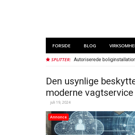
Spring
til
indhold
FORSIDE
BLOG
VIRKSOMHE
SPLITTER:
Autoriserede boliginstallatio
Den usynlige beskytter
moderne vagtservice
juli 19, 2024
Annonce