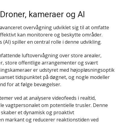
Droner, kameraer og AI
avanceret overvågning udviklet sig til at omfatte
effektivt kan monitorere og beskytte områder.
AI) spiller en central rolle i denne udvikling.
fattende luftovervågning over store arealer,
oner, store offentlige arrangementer og svært
ningskameraer er udstyret med højopløsningsoptik
 uanset tidspunktet på døgnet, og nogle modeller
ind for at følge bevægelser.
mer ved at analysere videofeeds i realtid,
sle vagtpersonalet om potentielle trusler. Denne
 skaber et dynamisk og proaktivt
en markant og reducerer reaktionstiden ved