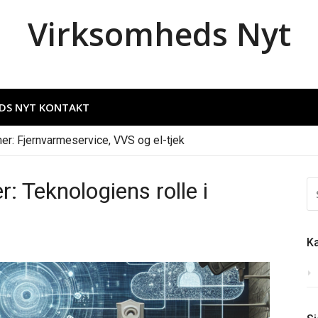
Virksomheds Nyt
DS NYT KONTAKT
ner: Fjernvarmeservice, VVS og el-tjek
: Teknologiens rolle i
S
EF
Ka