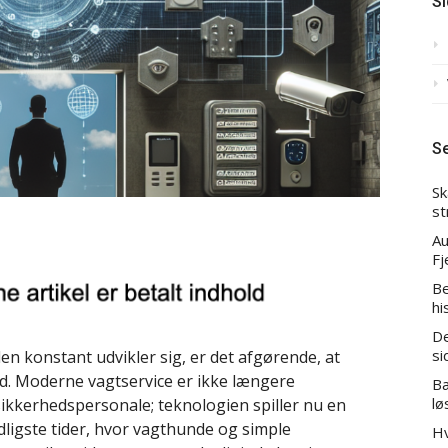
Si
S
Sk
st
Au
Fj
Be
hi
De
si
en konstant udvikler sig, er det afgørende, at
ed. Moderne vagtservice er ikke længere
Bæ
lø
 sikkerhedspersonale; teknologien spiller nu en
 tidligste tider, hvor vagthunde og simple
Hv