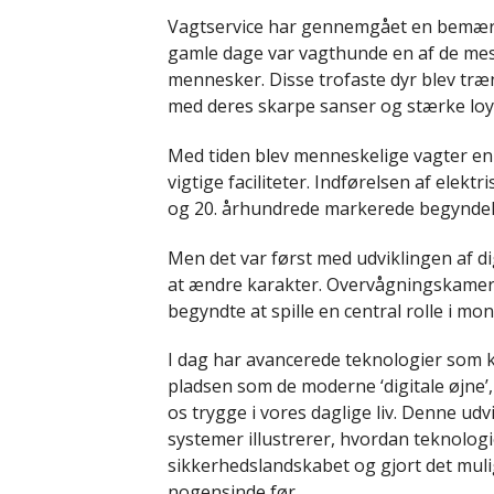
Vagtservice har gennemgået en bemærk
gamle dage var vagthunde en af de mest
mennesker. Disse trofaste dyr blev tr
med deres skarpe sanser og stærke loya
Med tiden blev menneskelige vagter en 
vigtige faciliteter. Indførelsen af elek
og 20. århundrede markerede begyndelse
Men det var først med udviklingen af di
at ændre karakter. Overvågningskamerae
begyndte at spille en central rolle i mo
I dag har avancerede teknologier som k
pladsen som de moderne ‘digitale øjne’, 
os trygge i vores daglige liv. Denne udvi
systemer illustrerer, hvordan teknolo
sikkerhedslandskabet og gjort det muli
nogensinde før.