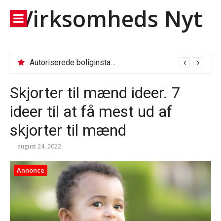
Spring
Virksomheds Nyt
til
indhold
Autoriserede boliginstallationer: Fjernvarmeservice, VVS og el-tjek
Skjorter til mænd ideer. 7
ideer til at få mest ud af
skjorter til mænd
august 24, 2022
Annonce