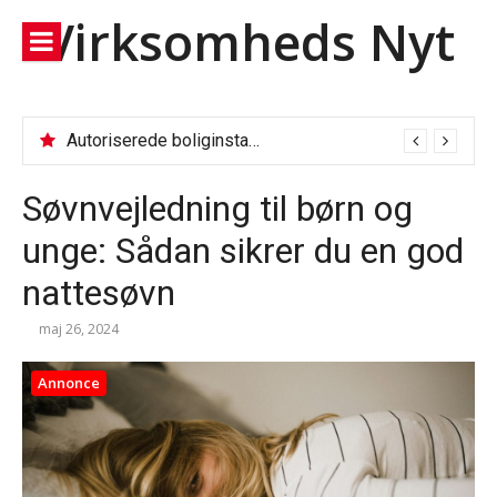
Spring
Virksomheds Nyt
til
indhold
Autoriserede boliginstallationer: Fjernvarmeservice, VVS og el-tjek
Søvnvejledning til børn og
unge: Sådan sikrer du en god
nattesøvn
maj 26, 2024
Annonce