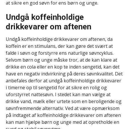
at sikre en god søvn for ens børn og unge.
Undgå koffeinholdige
drikkevarer om aftenen
Undgå koffeinholdige drikkevarer om aftenen, da
koffein er en stimulans, der kan gøre det svært at
falde i søvn og forstyrre ens naturlige søvncyklus.
Selvom børn og unge måske tror, at de kan klare at
drikke en cola eller en kop te inden sengetid, kan det
have en negativ indvirkning på deres søvnkvalitet. Det
anbefales derfor at undgå koffeinholdige drikkevarer
i timerne op til sengetid for at sikre en rolig og
uforstyrret nattesøvn. I stedet kan man vælge at
drikke vand, mælk eller urtete som en beroligende og
søvnfremmende alternativ. Ved at være opmærksom
på indtaget af koffeinholdige drikkevarer om aftenen
kan man hjælpe børn og unge med at opretholde en
sund og stabil søvnrytme.